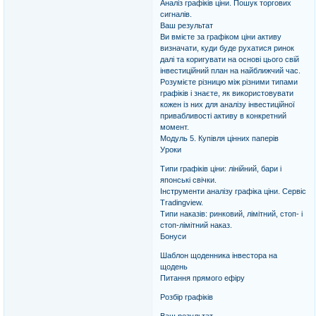
Аналіз графіків ціни. Пошук торгових
сигналів.
Ваш результат
Ви вмієте за графіком ціни активу
визначати, куди буде рухатися ринок
далі та коригувати на основі цього свій
інвестиційний план на найближчий час.
Розумієте різницю між різними типами
графіків і знаєте, як використовувати
кожен із них для аналізу інвестиційної
привабливості активу в конкретний
момент.
Модуль 5. Купівля цінних паперів
Уроки
Типи графіків ціни: лінійний, бари і
японські свічки.
Інструменти аналізу графіка ціни. Сервіс
Tradingview.
Типи наказів: ринковий, лімітний, стоп- і
стоп-лімітний наказ.
Бонуси
Шаблон щоденника інвестора на
щодень
Питання прямого ефіру
Розбір графіків
Ваш результат