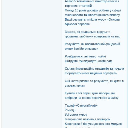
Автор 5 тематичних майстер-класів і
торгових стратегій.
Понад 15 років досвіду роботи у сфері
фінансового та інвестиційного бізнесу.
Ваші результати після курсу «Основи
біржової справи»
Знаєте, як правильно керувати
грошима, щоб вони працювали на вас
Розумієте, як влаштований фондовий
ринок і всі його нюанси
Розібралися, які інвестиційні
інструменти підходять саме вам
Склали інвестиційну стратегію та почали
формувати інвестиційний портфель
Оцінюєте ризики та розумієте, як діяти в
умовах кризи
Купили свої перші цінні папери, які
вибрали на основі технічного аналізу
Тариф «Самостійний»
? місць
Усі уроки курсу
6 воркшопів наживо з лектором
Конспекти й бонуси до кожного модуля