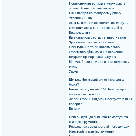
Порівняння інвестицій в нерухомість,
золото, бізнес та цінні папери.
Цінні папери на фондовому ринку
України й США.
Акції та сектори економіки, які можуть
принести дохід в поточних реаліях.
Ваш результат
Ви визначили свої цілі в інвестуванні.
Зрозуміли, які є перспективи
інвестування та як максимально
ефективно дійти до кінця навчання.
Відкрили брокерський рахунок.
Модуль 1. Інвестування на фондовому
ринку
Уроки
Що таке фондовий ринок і фондова
біржа?
Банківський депозит VS Цінні папери. 5
міфів в інвестуванні.
Де ваші гроші, якщо ви інвестуєте в цінні
папери?
Бонуси
Список бірж, до яких маєте доступ, та
огляд інструментів
Розрахунок середнього річного доходу
інвесторів у різні інструменти