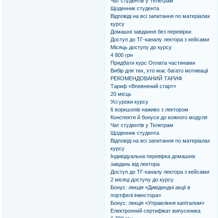
Чат студентів у Телеграм
Щоденник студента
Відповіді на всі запитання по матеріалах
курсу
Домашні завдання без перевірки
Доступ до ТГ-каналу лектора з кейсами
Місяць доступу до курсу
4 800 грн
Придбати курс Оплата частинами
Вибір для тих, хто має багато мотивації
РЕКОМЕНДОВАНИЙ ТАРИФ
Тариф «Впевнений старт»
20 місць
Усі уроки курсу
6 воркшопів наживо з лектором
Конспекти й бонуси до кожного модуля
Чат студентів у Телеграм
Щоденник студента
Відповіді на всі запитання по матеріалах
курсу
Індивідуальна перевірка домашніх
завдань від лектора
Доступ до ТГ-каналу лектора з кейсами
2 місяці доступу до курсу
Бонус: лекція «Дивідендні акції в
портфелі інвестора»
Бонус: лекція «Управління капіталом»
Електронний сертифікат випускника