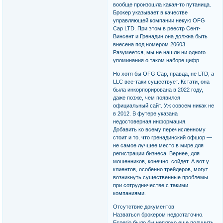
вообще произошла какая-то путаница.
Брокер указывает в качестве
управляющей компании некую OFG
Cap LTD. При этом в реестр Сент-
Винсент и Гренадин она должна быть
внесена под номером 20603.
Разумеется, мы не нашли ни одного
упоминания о таком наборе цифр.
Но хотя бы OFG Cap, правда, не LTD, а
LLC все-таки существует. Кстати, она
была инкорпорирована в 2022 году,
даже позже, чем появился
официальный сайт. Уж совсем никак не
в 2012. В футере указана
недостоверная информация.
Добавить ко всему перечисленному
стоит и то, что гренадинский офшор —
не самое лучшее место в мире для
регистрации бизнеса. Вернее, для
мошенников, конечно, сойдет. А вот у
клиентов, особенно трейдеров, могут
возникнуть существенные проблемы
при сотрудничестве с такими
компаниями.
Отсутствие документов
Назваться брокером недостаточно.
Esperio было бы неплохо еще получить