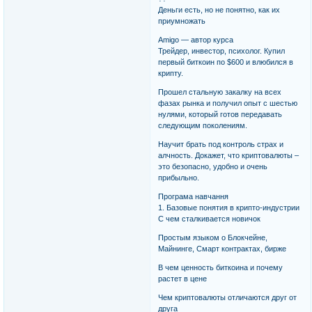
Деньги есть, но не понятно, как их
приумножать
Amigo — автор курса
Трейдер, инвестор, психолог. Купил
первый биткоин по $600 и влюбился в
крипту.
Прошел стальную закалку на всех
фазах рынка и получил опыт с шестью
нулями, который готов передавать
следующим поколениям.
Научит брать под контроль страх и
алчность. Докажет, что криптовалюты –
это безопасно, удобно и очень
прибыльно.
Програма навчання
1. Базовые понятия в крипто-индустрии
С чем сталкивается новичок
Простым языком о Блокчейне,
Майнинге, Смарт контрактах, бирже
В чем ценность биткоина и почему
растет в цене
Чем криптовалюты отличаются друг от
друга