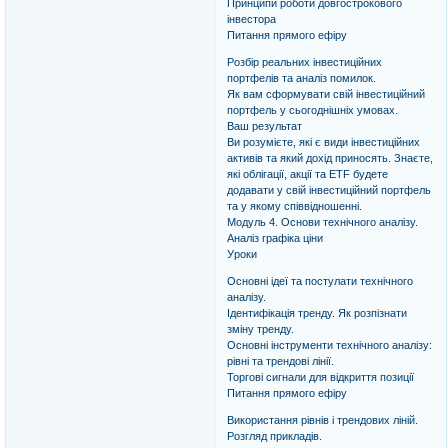
Принципи роботи довгострокового
інвестора
Питання прямого ефіру
Розбір реальних інвестиційних
портфелів та аналіз помилок.
Як вам сформувати свій інвестиційний
портфель у сьогоднішніх умовах.
Ваш результат
Ви розумієте, які є види інвестиційних
активів та який дохід приносять. Знаєте,
які облігації, акції та ETF будете
додавати у свій інвестиційний портфель
та у якому співвідношенні.
Модуль 4. Основи технічного аналізу.
Аналіз графіка ціни
Уроки
Основні ідеї та постулати технічного
аналізу.
Ідентифікація тренду. Як розпізнати
зміну тренду.
Основні інструменти технічного аналізу:
рівні та трендові лінії.
Торгові сигнали для відкриття позиції
Питання прямого ефіру
Використання рівнів і трендових ліній.
Розгляд прикладів.