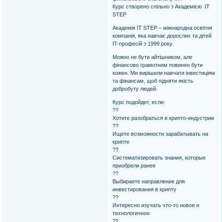
Курс створено спільно з Академією IT
STEP
Академія IT STEP – міжнародна освітня
компанія, яка навчає дорослих та дітей
IT-професій з 1999 року.
Можно не бути айтiшником, але
фінансово грамотним повинен бути
кожен. Ми вирішили навчати інвестиціям
та фінансам, щоб підняти якість
добробуту людей.
Курс подойдет, если:
??
Хотите разобраться в крипто-индустрии
??
Ищете возможности зарабатывать на
крипте
??
Систематизировать знания, которые
приобрели ранее
??
Выбираете направление для
инвестирования в крипту
??
Интересно изучать что-то новое и
технологичное
??