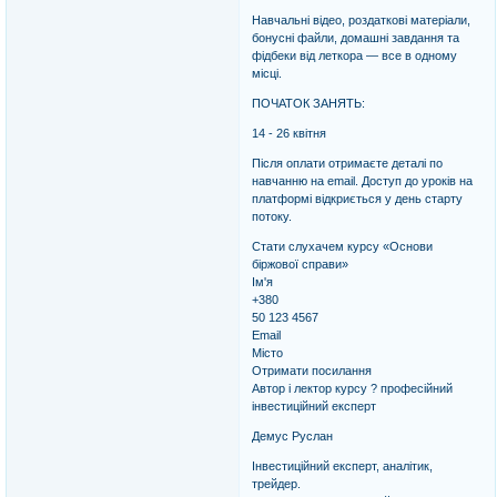
Навчальні відео, роздаткові матеріали,
бонусні файли, домашні завдання та
фідбеки від леткора — все в одному
місці.
ПОЧАТОК ЗАНЯТЬ:
14 - 26 квітня
Після оплати отримаєте деталі по
навчанню на email. Доступ до уроків на
платформі відкриється у день старту
потоку.
Стати слухачем курсу «Основи
біржової справи»
Ім'я
+380
50 123 4567
Email
Місто
Отримати посилання
Автор і лектор курсу ? професійний
інвестиційний експерт
Демус Руслан
Інвестиційний експерт, аналітик,
трейдер.