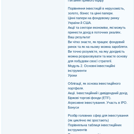
Питання прямого ефіру
Порівняння інвестицій в нерухомість,
золото, бізнес та цінні папери.
Цінні папери на фондовому ринку
України й США.
Акції та сектори економіки, які можуть
принести дохід в поточних реаліях.
Ваш результат
Ви чітко знаєте, як працює фондовий
ринок та як на ньому можна заробляти.
Ви точно розумієте, на яку дохідність
можна розраховувати та маєте основу
для побудови своєї стратегії.
Модуль 2. Основні інвестиційні
інструменти
Уроки
Облігації, як основа інвестиційного
портфеля.
Акції. Інвестиційний і дивідендний дохід.
Біржові торгові фонди (ETF).
Агресивне інвестування. Участь в IPO.
Бонуси
Розбір головних сфер для інвестування
(як циклічно які зростають)
Порівняльна таблиця інвестиційних
інструментів