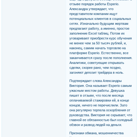
отзыве порядок работы Esperio.
Александра утверждает, что
представители компании ищут
потенциальных клиентов в социальных
сетях. Изначально будущим жертвам
предлагают работу, а именно, простое
заполнение Excel таблиц. Потом их
уговаривают приобрести курс обучения
не менее чем за 50 тысяч рублей, и,
наконец, самим начать торговлю на
платформе Esperio. Естественно, все
заканчивается сразу после пополнения.
Аналитики, советующие открывать
сделки, скорее рано, чем поздно,
загоняют депозит трейдера в ноль.
Подтверждает слова Александры
Виктория. Она называет Esperio самым
ужасным местом работы. Девушка
пишет в отзыве, что после месяца
оплачиваемой стажировки ей, в конце
концов, ничего не перечислили. Зато
она регулярно терпела оскорбления от
руководства. Виктория не скрывает, что
главной ее обязанностью был холодный
обзвон и развод людей на деньги.
Признаки обмана, мошенничества