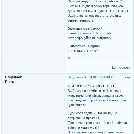
Вы гарантируете, что я заработаю?
Нет, мы не даем таких гарантий. Мы
даем знания и инструменты. То, как вы
будете их использовать, это ваша
ответственность.
Залишились питання?
Напишіть нам у Telegram або
зателефонуйте на підтримку
Написати в Telegram
+38 (096) 661-77-07
0
Цитировать
RalphMob
392
Поделиться
2024-04-21 14:48:39
Гость
ОСНОВИ БІРЖОВОЇ СПРАВИ
За 2 тижні опануйте всю базу знань
інвестора-початківця, складіть свою
інвестиційну стратегію та купіть перші
цінні папери
Курс «без води» — тільки те, що
потрібно на практиці
Про примноження коштів навіть під час
війни та кризу у світі
З особистим супроводом інвестора-