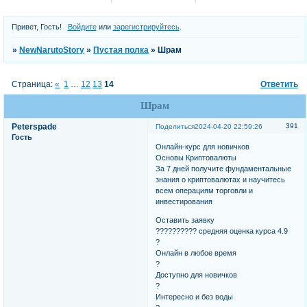
Привет, Гость!
Войдите
или
зарегистрируйтесь
.
»
NewNarutoStory
»
Пустая полка
»
Шрам
Страница:
«
1
…
12
13
14
Ответить
Шрам
Peterspade
391
Поделиться
2024-04-20 22:59:26
Гость
Онлайн-курс для новичков
Основы Криптовалюты
За 7 дней получите фундаментальные
знания о криптовалютах и научитесь
всем операциям торговли и
инвестирования
Оставить заявку
?????????? средняя оценка курса 4.9
?
Онлайн в любое время
?
Доступно для новичков
?
Интересно и без воды