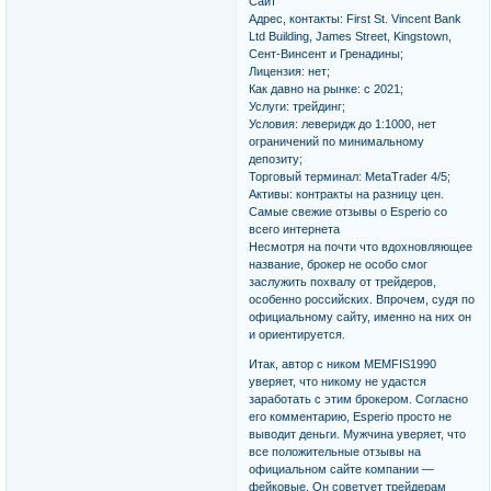
Сайт
Адрес, контакты: First St. Vincent Bank
Ltd Building, James Street, Kingstown,
Сент-Винсент и Гренадины;
Лицензия: нет;
Как давно на рынке: с 2021;
Услуги: трейдинг;
Условия: леверидж до 1:1000, нет
ограничений по минимальному
депозиту;
Торговый терминал: MetaTrader 4/5;
Активы: контракты на разницу цен.
Самые свежие отзывы о Esperio со
всего интернета
Несмотря на почти что вдохновляющее
название, брокер не особо смог
заслужить похвалу от трейдеров,
особенно российских. Впрочем, судя по
официальному сайту, именно на них он
и ориентируется.
Итак, автор с ником MEMFIS1990
уверяет, что никому не удастся
заработать с этим брокером. Согласно
его комментарию, Esperio просто не
выводит деньги. Мужчина уверяет, что
все положительные отзывы на
официальном сайте компании —
фейковые. Он советует трейдерам