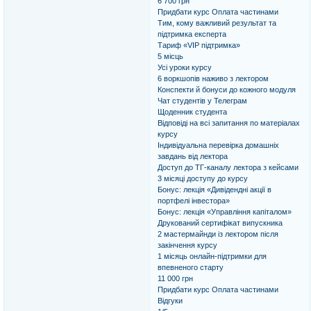
6 700 грн
Придбати курс Оплата частинами
Тим, кому важливий результат та
підтримка експерта
Тариф «VIP підтримка»
5 місць
Усі уроки курсу
6 воркшопів наживо з лектором
Конспекти й бонуси до кожного модуля
Чат студентів у Телеграм
Щоденник студента
Відповіді на всі запитання по матеріалах
курсу
Індивідуальна перевірка домашніх
завдань від лектора
Доступ до ТГ-каналу лектора з кейсами
3 місяці доступу до курсу
Бонус: лекція «Дивідендні акції в
портфелі інвестора»
Бонус: лекція «Управління капіталом»
Друкований сертифікат випускника
2 мастермайнди із лектором після
закінчення курсу
1 місяць онлайн-підтримки для
впевненого старту
11 000 грн
Придбати курс Оплата частинами
Відгуки