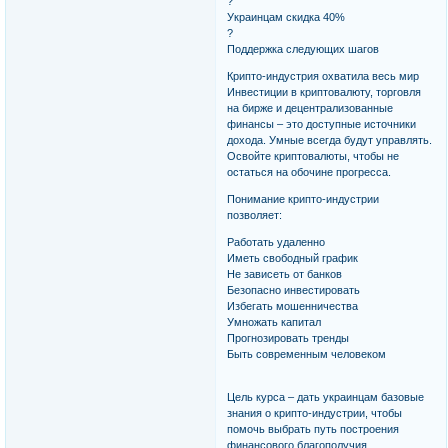
?
Украинцам скидка 40%
?
Поддержка следующих шагов
Крипто-индустрия охватила весь мир
Инвестиции в криптовалюту, торговля
на бирже и децентрализованные
финансы – это доступные источники
дохода. Умные всегда будут управлять.
Освойте криптовалюты, чтобы не
остаться на обочине прогресса.
Понимание крипто-индустрии
позволяет:
Работать удаленно
Иметь свободный график
Не зависеть от банков
Безопасно инвестировать
Избегать мошенничества
Умножать капитал
Прогнозировать тренды
Быть современным человеком
Цель курса – дать украинцам базовые
знания о крипто-индустрии, чтобы
помочь выбрать путь построения
финансового благополучия