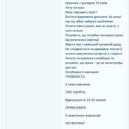
практика з досвідом 15 років
Хочу на курс
Кому підходить курс?
Боїтеся відкривати депозити, бо гроші
під час війни забрати проблемно
Хочете інвестувати, але не знаєте, з
чого почати
Розумієте, що потрібно захищати гроші
від величезної інфляції
Мрієте про стабільний пасивний дохід
Не сподіваєтеся на державну пенсію й
хочете накопичити на життя у старості
Хочете почуватися спокійніше та
розуміти, що криза – це не катастрофа
для вас
Особливості навчання
ТРИВАЛІСТЬ
2 тижні навчання
ТИП ЗАНЯТЬ
Відеоуроки по 15-20 хвилин
ПРЯМІ ЕФІРИ
6 практичних воркшопів
НЕТВОРКІНГ