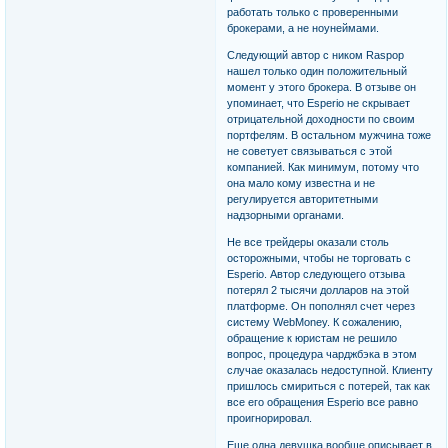
работать только с проверенными
брокерами, а не ноунеймами.
Следующий автор с ником Raspop
нашел только один положительный
момент у этого брокера. В отзыве он
упоминает, что Esperio не скрывает
отрицательной доходности по своим
портфелям. В остальном мужчина тоже
не советует связываться с этой
компанией. Как минимум, потому что
она мало кому известна и не
регулируется авторитетными
надзорными органами.
Не все трейдеры оказали столь
осторожными, чтобы не торговать с
Esperio. Автор следующего отзыва
потерял 2 тысячи долларов на этой
платформе. Он пополнял счет через
систему WebMoney. К сожалению,
обращение к юристам не решило
вопрос, процедура чарджбэка в этом
случае оказалась недоступной. Клиенту
пришлось смириться с потерей, так как
все его обращения Esperio все равно
проигнорировал.
Еще одна девушка вообще описывает в