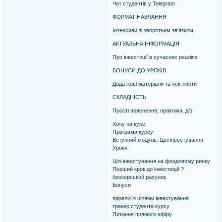
Чат студентів у Telegram
ФОРМАТ НАВЧАННЯ
Інтенсиви зі зворотним зв'язком
АКТУАЛЬНА ІНФОРМАЦІЯ
Про інвестиції в сучасних реаліях
БОНУСИ ДО УРОКІВ
Додаткові матеріали та чек-листи
СКЛАДНІСТЬ
Прості пояснення, практика, д/з
Хочу на курс
Програма курсу
Вступний модуль. Цілі інвестування
Уроки
Цілі інвестування на фондовому ринку
Перший крок до інвестицій ?
брокерський рахунок
Бонуси
перелік із цілями інвестування
трекер студента курсу
Питання прямого ефіру