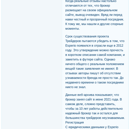
Когда реальные отзывы настолько
отличаются от тех, что брокер
размещает на своем официальном
сайте, вывод очевиден. Вряд ли перед
нами честный и прозрачный посредник.
К тому же, мы нашли и другие спорные
моменты.
Срок существования проекта
Трейдеров пытаются убедить в том, что
Esperio появился в отрасли еще в 2012
году. Это утверждение можно прочесть
в коротком описании самой компании, и
заметить в футере сайта. Однако
ничего общего с реальным положением
вещей такие заявления не имеют. В
отзывах авторы пишут об отсутствии
узнаваемости бренда не просто так. До
недавнего времени о таком посреднике
никто не знал.
Данные веб-архива показывают, что
брокер занял сайт в июне 2021 года. В
самом деле, сложно представить,
чтобы за 10 лет работы действительно
надежный брокер так и остался для
большинства трейдеров неузнаваемым.
Регистрация
С юридическими данными у Esperio