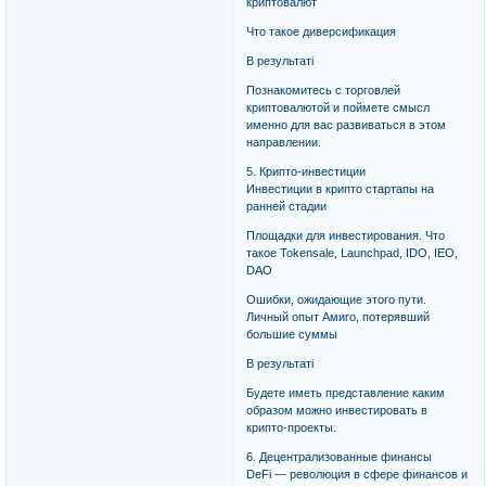
криптовалют
Что такое диверсификация
В результаті
Познакомитесь с торговлей
криптовалютой и поймете смысл
именно для вас развиваться в этом
направлении.
5. Крипто-инвестиции
Инвестиции в крипто стартапы на
ранней стадии
Площадки для инвестирования. Что
такое Tokensale, Launchpad, IDO, IEO,
DAO
Ошибки, ожидающие этого пути.
Личный опыт Амиго, потерявший
большие суммы
В результаті
Будете иметь представление каким
образом можно инвестировать в
крипто-проекты.
6. Децентрализованные финансы
DeFi — революция в сфере финансов и