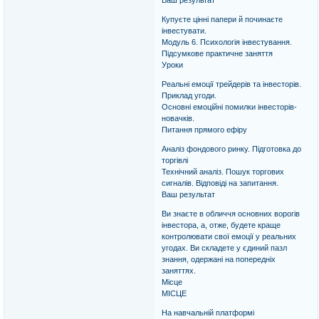
Купуєте цінні папери й починаєте
інвестувати.
Модуль 6. Психологія інвестування.
Підсумкове практичне заняття
Уроки
Реальні емоції трейдерів та інвесторів.
Приклад угоди.
Основні емоційні помилки інвесторів-
новачків.
Питання прямого ефіру
Аналіз фондового ринку. Підготовка до
торгівлі
Технічний аналіз. Пошук торгових
сигналів. Відповіді на запитання.
Ваш результат
Ви знаєте в обличчя основних ворогів
інвестора, а, отже, будете краще
контролювати свої емоції у реальних
угодах. Ви складете у єдиний пазл
знання, одержані на попередніх
заняттях.
Місце
МІСЦЕ
На навчальній платформі