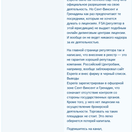
официальное разрешение на свою
деятельность. Но Сент-Винсент и
Гренадины как раз предпочитают те
посредники, которым не хочется
думать о лицензиях. FSA (регулятор в
этой юрисдикции) не выдает подобным
онлайн дилинговым центрам лицензии.
И вообще он не ведет никакого надзора
за их деятельностью.
На главной странице регулятора так и
написано, что внесение в реестр — это
не гарантия хорошей репутации
компании. Российский Центробанк,
например, вообще заблокировал сайт
Esperio и внес фирму в черный список.
Выводы
Esperio зарегистрирован в офшорной
зоне Сент-Винсент и Гренадин, что
означает отсутствие контроля со
стороны государственных органов.
Кроме того, у него нет лицензии на
осуществление брокерской
деятельности. Торговать на таких
площадках не стоит. Это легко
обернется потерей капитала.
Подпишитесь на канал,