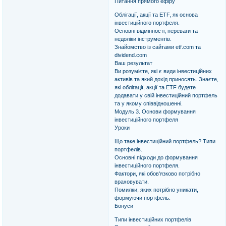
Питання прямого ефіру
Облігації, акції та ETF, як основа
інвестиційного портфеля.
Основні відмінності, переваги та
недоліки інструментів.
Знайомство із сайтами etf.com та
dividend.com
Ваш результат
Ви розумієте, які є види інвестиційних
активів та який дохід приносять. Знаєте,
які облігації, акції та ETF будете
додавати у свій інвестиційний портфель
та у якому співвідношенні.
Модуль 3. Основи формування
інвестиційного портфеля
Уроки
Що таке інвестиційний портфель? Типи
портфелів.
Основні підходи до формування
інвестиційного портфеля.
Фактори, які обов'язково потрібно
враховувати.
Помилки, яких потрібно уникати,
формуючи портфель.
Бонуси
Типи інвестиційних портфелів