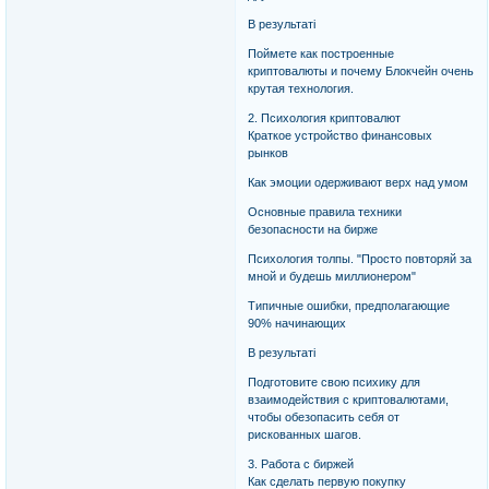
В результаті
Поймете как построенные
криптовалюты и почему Блокчейн очень
крутая технология.
2. Психология криптовалют
Краткое устройство финансовых
рынков
Как эмоции одерживают верх над умом
Основные правила техники
безопасности на бирже
Психология толпы. "Просто повторяй за
мной и будешь миллионером"
Типичные ошибки, предполагающие
90% начинающих
В результаті
Подготовите свою психику для
взаимодействия с криптовалютами,
чтобы обезопасить себя от
рискованных шагов.
3. Работа с биржей
Как сделать первую покупку