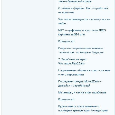
заката банковской сферы
Стейкинг и фарминг. Как это работает
на практике
Что такое ликвидность и почему все ее
любят
NFT — цифровое искусство и JPEG
картинки за $24 млн
В результаті
Получите теоретические знания о
технологиях, по которым будущее.
7. Заработок на играх
Что такое Play2Earn
Направление гейминга в крипте и какие
у него перспективы
Последние тренды: Move2Earn –
двигайся и зарабатывай
Метамиры, и как на этом заработать
В результаті
Будете иметь представление о
последних трендах крипто-индустрии.