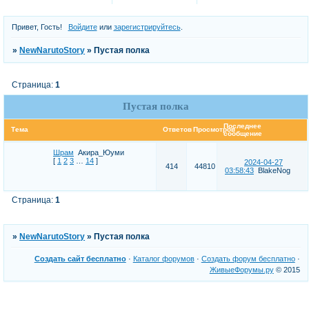
Привет, Гость!
Войдите
или
зарегистрируйтесь
.
»
NewNarutoStory
»
Пустая полка
Страница:
1
Пустая полка
Последнее
Тема
Ответов
Просмотров
сообщение
Шрам
Акира_Юуми
[
1
2
3
…
14
]
2024-04-27
414
44810
03:58:43
BlakeNog
Страница:
1
»
NewNarutoStory
»
Пустая полка
Создать сайт бесплатно
·
Каталог форумов
·
Создать форум бесплатно
·
ЖивыеФорумы.ру
© 2015